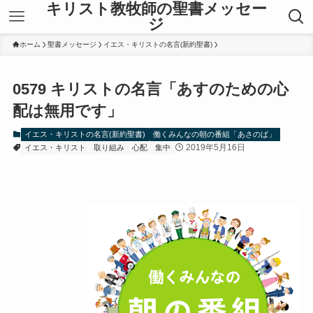
キリスト教牧師の聖書メッセー
ジ
ホーム
聖書メッセージ
イエス・キリストの名言(新約聖書)
0579 キリストの名言「あすのための心
配は無用です」
イエス・キリストの名言(新約聖書)
働くみんなの朝の番組「あさのば」
2019年5月16日
イエス・キリスト
取り組み
心配
集中