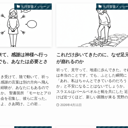
礼拝聖書メッセージ
礼拝聖書メッセ
来て、感謝は神様へ行っ
これだけ歩いてきたのに、なぜ足
でも、あなたは必要とさ
が崩れるのか
祈って、見守って、地道に歩んできた。そ
は本当のことです。でも、ふとした瞬間に
引き受けて、陰で動いて、祈っ
「あれ、私はちゃんとできているのだろう
に感謝の言葉は別の方向へ飛ん
か」と不安になることはないでしょうか。
な経験が、あなたにもあるので
スラエルはバールペオルと軛を共にした 
か。 聖書箇所 「モーセとアロ
けば近づくほど、新しい困難が来る 荒野の.
集会を召集し、彼らに言った。
よ、さあ聞け。この岩...
2026年4月11日