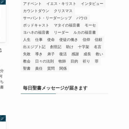
ージ
アドベント
イエス・キリスト
インタビュー
カウントダウン
クリスマス
サーバント・リーダーシップ
パウロ
ポッドキャスト
マタイの福音書
モーセ
ヨハネの福音書
リーダー
ルカの福音書
人生
仕事
使命
使徒の働き
信仰
信頼
出エジプト記
創世記
助け
十字架
名言
先
失敗
導き
弟子
復活
感謝
成長
救い
教会
日々の法則
牧師
目的
祈り
罪
。
聖書
責任
質問
関係
自分
何
立ち
聖書
毎日聖書メッセージが届きます
ージ