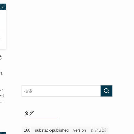
ージ
元
れ
 イ
近づ
..
タグ
160
substack-published
version
たとえ話