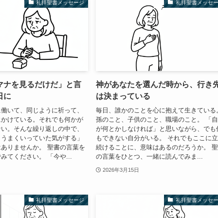
礼拝聖書メッセージ
礼拝聖書メッセ
マナを見るだけだ」と言
神があなたを選んだ時から、行き
日に
は決まっている
に働いて、同じように祈って、
毎日、誰かのことを心に抱えて生きている
にかけている。それでも何かが
孫のこと、子供のこと、職場のこと。 「
ない。そんな繰り返しの中で、
が何とかしなければ」と思いながら、でも
とうまくいっていた気がする」
もできない自分がいる。 それでもここに
ありませんか。 聖書の言葉を
続けることに、意味はあるのだろうか。 
みてください。 「今や...
の言葉をひとつ、一緒に読んでみま...
2026年3月15日
礼拝聖書メッセージ
礼拝聖書メッセ