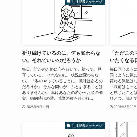
礼拝聖書メッセージ
祈り続けているのに、何も変わらな
「ただこの
い。それでいいのだろうか
いたくなる
毎日、誰かのために心を砕いて、祈って、見
毎日同じよう
守っている。 それなのに、状況は変わらな
同じように気
い。 「私のやっていることに、意味はあるの
変わる気配は
だろうか」 そんな問いが、ふとよぎることは
「以前はもっ
ありませんか。 私はあなたの若かった頃の誠
と感じたことは
実、婚約時代の愛、荒野の種も蒔かれ...
ひとつ、読んで
2026年4月11日
2026年3月22日
礼拝聖書メッセージ