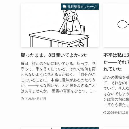
礼拝聖書メッセージ
疑ったまま、8日間いてよかった
不平は私に
た――それ
毎日、誰かのために動いている。祈って、見
れていた
守って、手を尽くしている。それでも何も変
わらないように見える日が続く。「自分がこ
誰かの愚痴を
こにいることに、本当に意味があるのだろう
て。それなの
か」——そんな問いが、ふと胸をよぎること
でいく。そん
はありませんか。 聖書の言葉をひとつ、こ...
はないでしょう
ンは岩の前に
2026年4月12日
『逆らう者たち
2026年4月11日