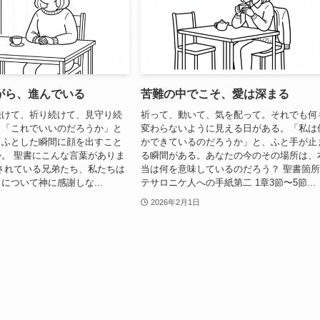
がら、進んでいる
苦難の中でこそ、愛は深まる
続けて、祈り続けて、見守り続
祈って、動いて、気を配って。それでも何
も「これでいいのだろうか」と
変わらないように見える日がある。「私は
、ふとした瞬間に顔を出すこと
かできているのだろうか」と、ふと手が止
。 聖書にこんな言葉がありま
る瞬間がある。あなたの今のその場所は、
されている兄弟たち、私たちは
当は何を意味しているのだろう？ 聖書箇
について神に感謝しな...
テサロニケ人への手紙第二 1章3節〜5節...
2026年2月1日