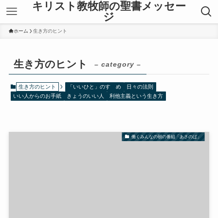
キリスト教牧師の聖書メッセー
ジ
ホーム
生き方のヒント
生き方のヒント
– category –
生き方のヒント
「いいひと」のすゝめ
日々の法則
いい人からのお手紙
きょうのいい人
利他主義という生き方
働くみんなの朝の番組「あさのば」