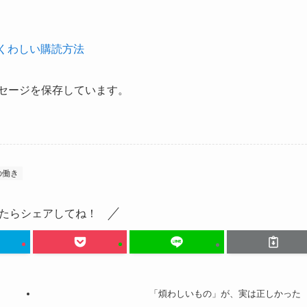
ュ
ー
くわしい購読方法
ム
調
メッセージを保存しています。
節
に
は
上
下
の働き
矢
印
たらシェアしてね！
キ
ー
を
使
「煩わしいもの」が、実は正しかった
っ