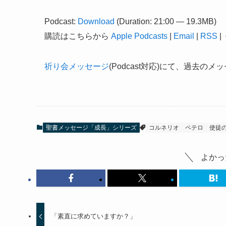
プ
Podcast:
Download
(Duration: 21:00 — 19.3MB)
レ
購読はこちらから
Apple Podcasts
|
Email
|
RSS
|
ー
ヤ
祈り会メッセージ
(Podcast対応)にて、過去の
ー
聖書メッセージ「成長」シリーズ
コルネリオ
ペテロ
使徒
よかっ
「素直に求めていますか？」