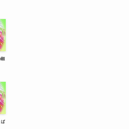
の顕
とば