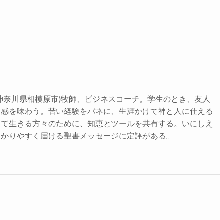
て
く
だ
さ
い。
神奈川県相模原市)牧師、ビジネスコーチ。学生のとき、友人
力感を味わう。苦い経験をバネに、生涯かけて神と人に仕える
えて生きる方々のために、知恵とツールを共有する。いにしえ
わかりやすく届ける聖書メッセージに定評がある。