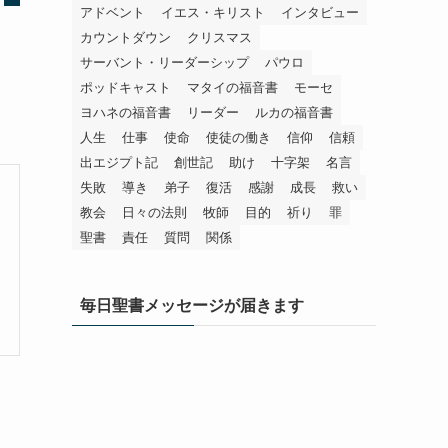
アドベント
イエス・キリスト
インタビュー
カウントダウン
クリスマス
サーバント・リーダーシップ
パウロ
ポッドキャスト
マタイの福音書
モーセ
ヨハネの福音書
リーダー
ルカの福音書
人生
仕事
使命
使徒の働き
信仰
信頼
出エジプト記
創世記
助け
十字架
名言
失敗
導き
弟子
復活
感謝
成長
救い
教会
日々の法則
牧師
目的
祈り
罪
聖書
責任
質問
関係
毎日聖書メッセージが届きます