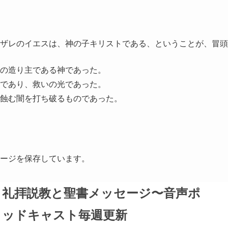
調
節
に
ザレのイエスは、神の子キリストである、ということが、冒頭
は
上
の造り主である神であった。
下
であり、救いの光であった。
矢
蝕む闇を打ち破るものであった。
印
キ
ー
を
セージを保存しています。
使
っ
て
礼拝説教と聖書メッセージ〜音声ポ
く
ッドキャスト毎週更新
だ