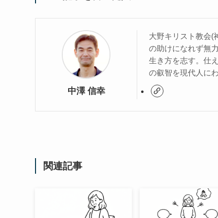
大野キリスト教会(
の助けになれず無
生き方を志す。仕
の叡智を現代人に
中澤 信幸
関連記事