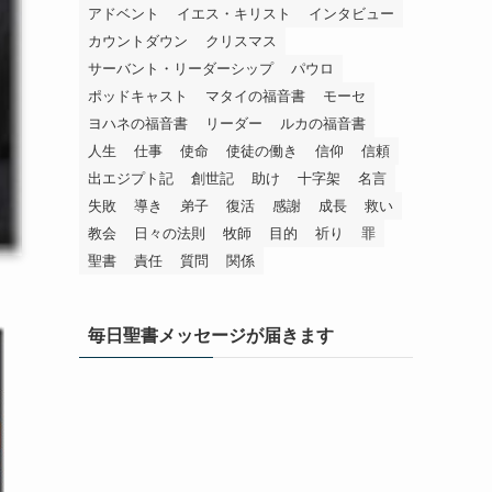
アドベント
イエス・キリスト
インタビュー
カウントダウン
クリスマス
サーバント・リーダーシップ
パウロ
ポッドキャスト
マタイの福音書
モーセ
ヨハネの福音書
リーダー
ルカの福音書
人生
仕事
使命
使徒の働き
信仰
信頼
出エジプト記
創世記
助け
十字架
名言
失敗
導き
弟子
復活
感謝
成長
救い
教会
日々の法則
牧師
目的
祈り
罪
聖書
責任
質問
関係
毎日聖書メッセージが届きます