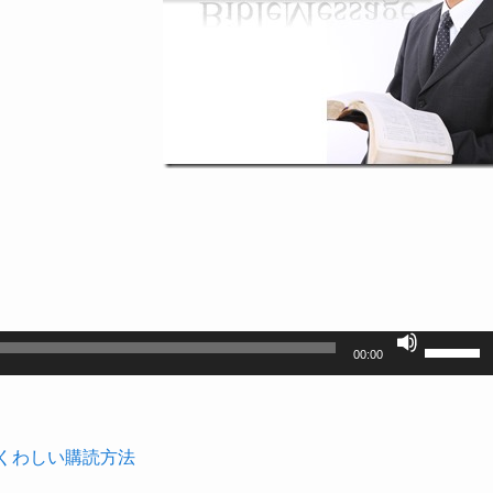
ボ
00:00
リ
ュ
ー
くわしい購読方法
ム