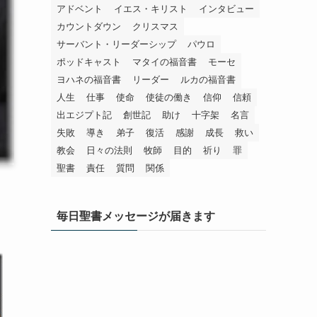
アドベント
イエス・キリスト
インタビュー
カウントダウン
クリスマス
サーバント・リーダーシップ
パウロ
ポッドキャスト
マタイの福音書
モーセ
ヨハネの福音書
リーダー
ルカの福音書
人生
仕事
使命
使徒の働き
信仰
信頼
出エジプト記
創世記
助け
十字架
名言
失敗
導き
弟子
復活
感謝
成長
救い
教会
日々の法則
牧師
目的
祈り
罪
聖書
責任
質問
関係
毎日聖書メッセージが届きます