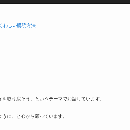
リ
ュ
ー
くわしい購読方法
ム
調
節
に
は
上
下
矢
印
ィを取り戻そう、というテーマでお話しています。
キ
ー
ように、と心から願っています。
を
使