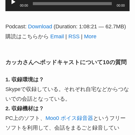
音
00:00
00:00
声
プ
Podcast:
Download
(Duration: 1:08:21 — 62.7MB)
レ
購読はこちらから
Email
|
RSS
|
More
ー
ヤ
ー
カッカさんへポッドキャストについて10の質問
1. 収録環境は？
Skypeで収録している。それぞれ自宅などからつな
いでの会話となっている。
2. 収録機材は？
PC上のソフト、
Moo0 ボイス録音器
というフリー
ソフトを利用して、会話をまるごと録音してい