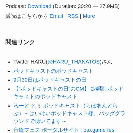
プ
Podcast:
Download
(Duration: 30:20 — 27.9MB)
レ
購読はこちらから
Email
|
RSS
|
More
ー
ヤ
ー
関連リンク
Twitter HARU(
@HARU_THANATOS
)さん
ポッドキャストのポッドキャスト
9月30日はポッドキャストの日
【”ポッドキャストの日”のCM】 2種類: ポッド
キャストのポッドキャスト
ろーど とぅ ポッドキャスト（らぼあんどら
ぶ）～はいけいポッドキャスト様、バッググラ
ウンドで聴いてます～
音亀フェス ポータルサイト | oto.game fes