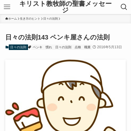
キリスト教牧師の聖書メッセー
ジ
ホーム
生き方のヒント
日々の法則
日々の法則143 ペンキ屋さんの法則
2016年5月13日
日々の法則
ペンキ
慣れ
日々の法則
点検
職業