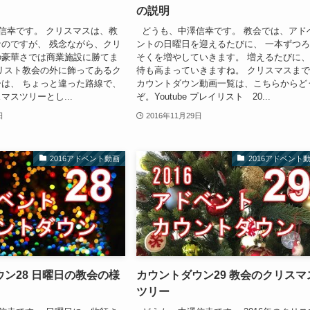
の説明
信幸です。 クリスマスは、教
どうも、中澤信幸です。 教会では、アド
のですが、 残念ながら、クリ
ントの日曜日を迎えるたびに、 一本ずつ
の豪華さでは商業施設に勝てま
そくを増やしていきます。 増えるたびに
リスト教会の外に飾ってあるク
待も高まっていきますね。 クリスマスま
は、 ちょっと違った路線で、
カウントダウン動画一覧は、こちらからど
マスツリーとし...
ぞ。Youtube プレイリスト 20...
日
2016年11月29日
2016アドベント動画
2016アドベント
ン28 日曜日の教会の様
カウントダウン29 教会のクリスマ
ツリー