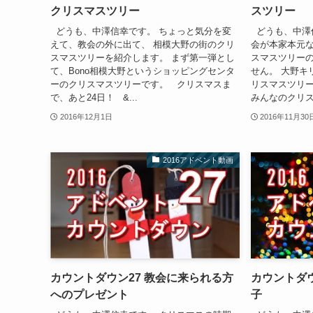
クリスマスツリー
スツリー
どうも、中澤信幸です。 ちょっと気分を変
どうも、中澤
えて、教会の外に出て、 相模大野の街のクリ
会が本家本元な
スマスツリーを紹介します。 まず第一弾とし
スマスツリー
て、Bono相模大野というショッピングセンタ
せん。 大野キ
ーのクリスマスツリーです。 クリスマスま
リスマスツリー
で、あと24日！ &...
みんなのクリス
2016年12月1日
2016年11月30
2016アドベント動画
カウントダウン27 教会に来られる方
カウントダウ
へのプレゼント
子