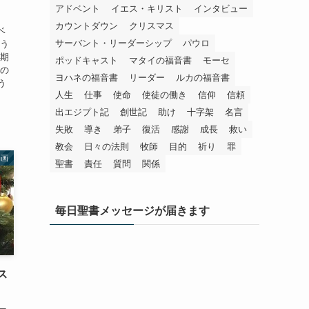
アドベント
イエス・キリスト
インタビュー
カウントダウン
クリスマス
ベ
サーバント・リーダーシップ
パウロ
ろう
、期
ポッドキャスト
マタイの福音書
モーセ
での
ヨハネの福音書
リーダー
ルカの福音書
う
人生
仕事
使命
使徒の働き
信仰
信頼
出エジプト記
創世記
助け
十字架
名言
失敗
導き
弟子
復活
感謝
成長
救い
教会
日々の法則
牧師
目的
祈り
罪
動画
聖書
責任
質問
関係
毎日聖書メッセージが届きます
ス