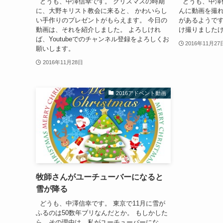
どうも、中澤信幸です。 クリスマスの時期
どうも、中澤
に、大野キリスト教会に来ると、 かわいらし
んに動画を撮れ
い手作りのプレゼントがもらえます。 今日の
があるようです
動画は、それを紹介しました。 よろしけれ
け撮りました
ば、Youtubeでのチャンネル登録をよろしくお
2016年11月27
願いします。
2016年11月28日
2016アドベント動画
牧師さんがユーチューバーになると
雪が降る
どうも、中澤信幸です。 東京で11月に雪が
ふるのは50数年ブリなんだとか。 もしかした
ら、その理由は、私がユーチューバーにな