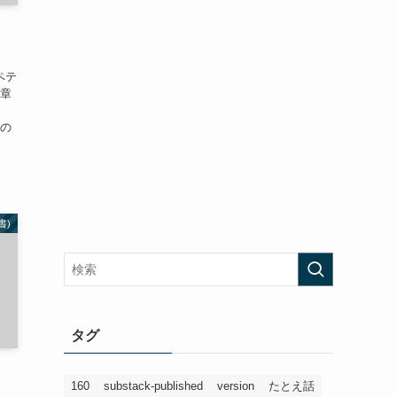
ペテ
6章
分
去の
書)
タグ
160
substack-published
version
たとえ話