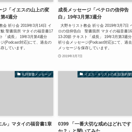
ージ「イエスの山上の変
成長メッセージ「ペテロの信仰告
月第4週分
白」19年3月第3週分
 祈り会 2019年3月14日 イ
大野キリスト教会 祈り会 2019年3月7日 
貌 聖書箇所 マタイの福音書17
ロの信仰告白 聖書箇所 マタイの福音書1
スト「成長」 19年3月第4週分
13-20節 テキスト「成長」 19年3月第3週
(Podcast対応)にて、過去の
祈り会メッセージ(Podcast対応)にて、過
保存しています。
メッセージを保存しています。
2019年3月7日
礼拝聖書メッセージ
イエス・キリストの名言(新約聖
エル」マタイの福音書1章
0399 「一番大切な戒めはどれです
か？」と聞いてみた