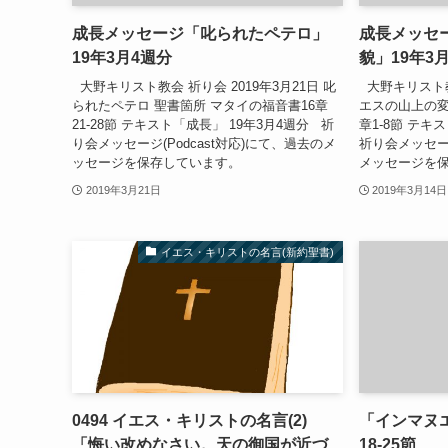
成長メッセージ「叱られたペテロ」
成長メッセ
19年3月4週分
貌」19年3
大野キリスト教会 祈り会 2019年3月21日 叱
大野キリスト教会
られたペテロ 聖書箇所 マタイの福音書16章
エスの山上の変
21-28節 テキスト「成長」 19年3月4週分 祈
章1-8節 テキ
り会メッセージ(Podcast対応)にて、過去のメ
祈り会メッセージ
ッセージを保存しています。
メッセージを
2019年3月21日
2019年3月14日
イエス・キリストの名言(新約聖書)
0494 イエス・キリストの名言(2)
「インマヌ
「悔い改めなさい。天の御国が近づ
18-25節