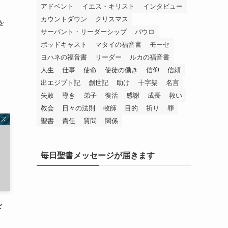
アドベント
イエス・キリスト
インタビュー
カウントダウン
クリスマス
を
サーバント・リーダーシップ
パウロ
ポッドキャスト
マタイの福音書
モーセ
ヨハネの福音書
リーダー
ルカの福音書
人生
仕事
使命
使徒の働き
信仰
信頼
出エジプト記
創世記
助け
十字架
名言
失敗
導き
弟子
復活
感謝
成長
救い
教会
日々の法則
牧師
目的
祈り
罪
ーズ
聖書
責任
質問
関係
毎日聖書メッセージが届きます
を