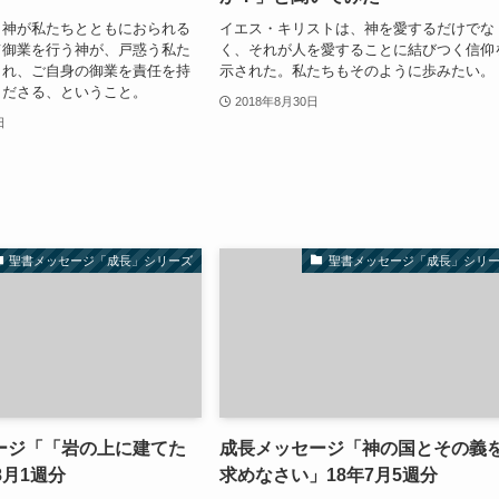
、神が私たちとともにおられる
イエス・キリストは、神を愛するだけでな
て御業を行う神が、戸惑う私た
く、それが人を愛することに結びつく信仰
られ、ご自身の御業を責任を持
示された。私たちもそのように歩みたい。
くださる、ということ。
2018年8月30日
日
聖書メッセージ「成長」シリーズ
聖書メッセージ「成長」シリ
ージ「「岩の上に建てた
成長メッセージ「神の国とその義
8月1週分
求めなさい」18年7月5週分