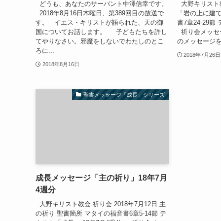
どうも、あなたのサーバント中澤信幸です。
大野キリスト教会
2018年8月16日木曜日、第389回目の放送で
「岩の上に建て
す。 イエス・キリストが語られた、天の御
書7章24-29
国についてお話します。 子どもたちを許し
祈り会メッセージ
てやりなさい。邪魔をしないでわたしのとこ
のメッセージ
ろに...
2018年7月26日
2018年8月16日
聖書メッセージ「成長」シリーズ
成長メッセージ「主の祈り」18年7月
4週分
大野キリスト教会 祈り会 2018年7月12日 主
の祈り 聖書箇所 マタイの福音書6章5-14節 テ