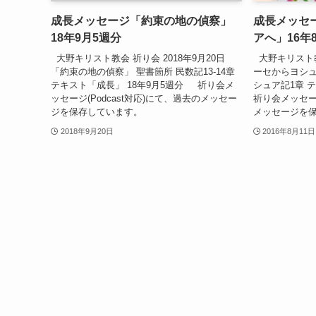
成長メッセージ「約束の地の偵察」
成長メッセ
18年9月5週分
アへ」16年
大野キリスト教会 祈り会 2018年9月20日
大野キリスト教会
「約束の地の偵察」 聖書箇所 民数記13-14章
ーセからヨシュ
テキスト「成長」 18年9月5週分 祈り会メ
シュア記1章 テ
ッセージ(Podcast対応)にて、過去のメッセー
祈り会メッセージ
ジを保存しています。
メッセージを
2018年9月20日
2016年8月11日