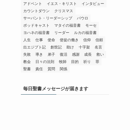
アドベント
イエス・キリスト
インタビュー
カウントダウン
クリスマス
サーバント・リーダーシップ
パウロ
ポッドキャスト
マタイの福音書
モーセ
ヨハネの福音書
リーダー
ルカの福音書
人生
仕事
使命
使徒の働き
信仰
信頼
出エジプト記
創世記
助け
十字架
名言
失敗
導き
弟子
復活
感謝
成長
救い
教会
日々の法則
牧師
目的
祈り
罪
聖書
責任
質問
関係
毎日聖書メッセージが届きます