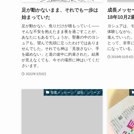
足が動かないまま、それでも一歩は
成長メッセ
始まっていた
18年10月2
足が動かない、焦りだけが積もっていく——
ヨシュアは、
そんな不安を抱えたまま夜を過ごすことが、
体験しながら
あなたにもあるでしょうか。聖書の中のヨシ
進んでいった
ュアも、望んで先頭に立ったわけではありま
とって、非常
せんでした。それでも神は「見放さない、手
になっている
を緩めない」と道の途中に約束された。結果
2018年10月4日
が見えなくても、今その場所に神はいてくだ
さいます。
2022年3月6日
聖書メッセージ「成長」シリーズ