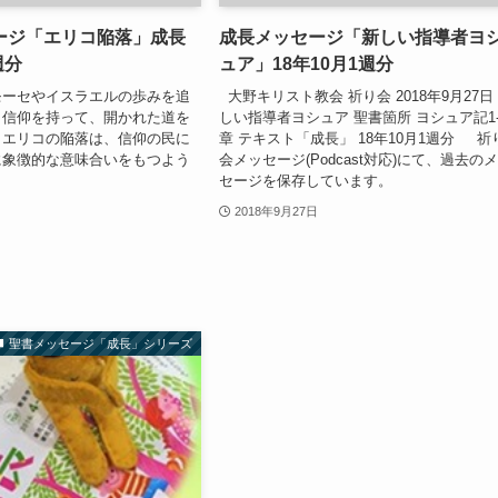
ージ「エリコ陥落」成長
成長メッセージ「新しい指導者ヨ
週分
ュア」18年10月1週分
モーセやイスラエルの歩みを追
大野キリスト教会 祈り会 2018年9月27日
、信仰を持って、開かれた道を
しい指導者ヨシュア 聖書箇所 ヨシュア記1-
。エリコの陥落は、信仰の民に
章 テキスト「成長」 18年10月1週分 祈
に象徴的な意味合いをもつよう
会メッセージ(Podcast対応)にて、過去の
。
セージを保存しています。
2018年9月27日
聖書メッセージ「成長」シリーズ