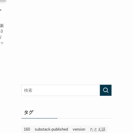
シ
 新
3
り
メッ
タグ
160
substack-published
version
たとえ話