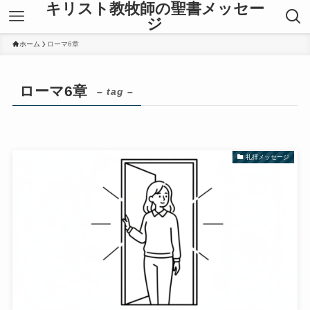
キリスト教牧師の聖書メッセー
ジ
ホーム
ローマ6章
ローマ6章
– tag –
礼拝メッセージ