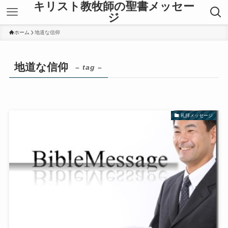
キリスト教牧師の聖書メッセー
ジ
ホーム
地道な信仰
地道な信仰
– tag –
礼拝メッセージ