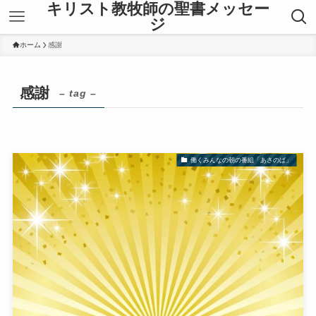
キリスト教牧師の聖書メッセー
ジ
ホーム
感謝
感謝
– tag –
働くみんなの朝の番組「あさのば」