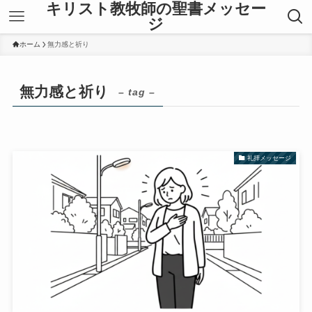
キリスト教牧師の聖書メッセー
ジ
ホーム
無力感と祈り
無力感と祈り
– tag –
礼拝メッセージ