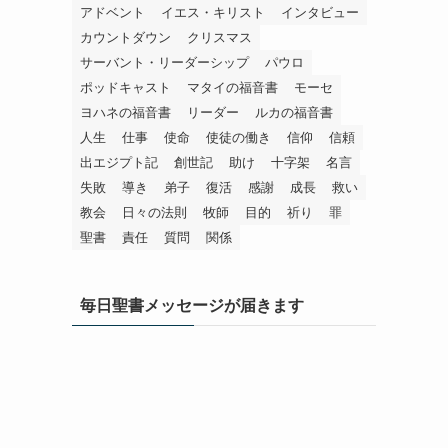
アドベント
イエス・キリスト
インタビュー
カウントダウン
クリスマス
サーバント・リーダーシップ
パウロ
ポッドキャスト
マタイの福音書
モーセ
ヨハネの福音書
リーダー
ルカの福音書
人生
仕事
使命
使徒の働き
信仰
信頼
出エジプト記
創世記
助け
十字架
名言
失敗
導き
弟子
復活
感謝
成長
救い
教会
日々の法則
牧師
目的
祈り
罪
聖書
責任
質問
関係
毎日聖書メッセージが届きます