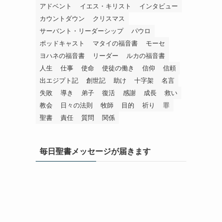
アドベント
イエス・キリスト
インタビュー
カウントダウン
クリスマス
サーバント・リーダーシップ
パウロ
ポッドキャスト
マタイの福音書
モーセ
ヨハネの福音書
リーダー
ルカの福音書
人生
仕事
使命
使徒の働き
信仰
信頼
出エジプト記
創世記
助け
十字架
名言
失敗
導き
弟子
復活
感謝
成長
救い
教会
日々の法則
牧師
目的
祈り
罪
聖書
責任
質問
関係
毎日聖書メッセージが届きます