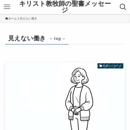
キリスト教牧師の聖書メッセー
ジ
ホーム
見えない働き
見えない働き
– tag –
礼拝メッセージ