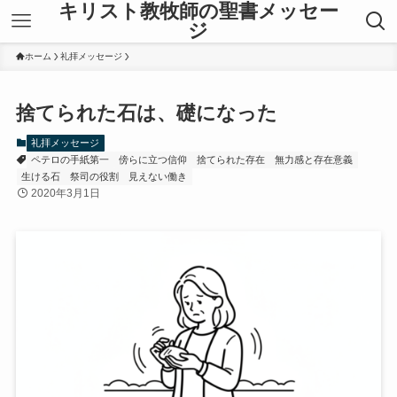
キリスト教牧師の聖書メッセー
ジ
ホーム
礼拝メッセージ
捨てられた石は、礎になった
礼拝メッセージ
ペテロの手紙第一
傍らに立つ信仰
捨てられた存在
無力感と存在意義
生ける石
祭司の役割
見えない働き
2020年3月1日