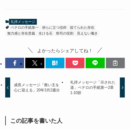
礼拝メッセージ
ペテロの手紙第一
傍らに立つ信仰
捨てられた存在
無力感と存在意義
生ける石
祭司の役割
見えない働き
よかったらシェアしてね！
礼拝メッセージ「示された
成長メッセージ「救い主を
道」ペテロの手紙第一2章
心に迎える」20年3月2週分
1-10節
この記事を書いた人