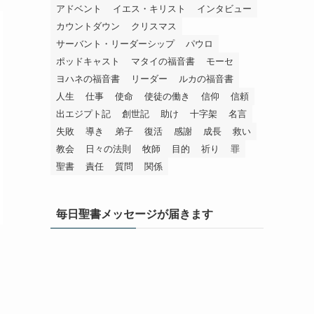
アドベント
イエス・キリスト
インタビュー
カウントダウン
クリスマス
サーバント・リーダーシップ
パウロ
ポッドキャスト
マタイの福音書
モーセ
ヨハネの福音書
リーダー
ルカの福音書
人生
仕事
使命
使徒の働き
信仰
信頼
出エジプト記
創世記
助け
十字架
名言
失敗
導き
弟子
復活
感謝
成長
救い
教会
日々の法則
牧師
目的
祈り
罪
聖書
責任
質問
関係
毎日聖書メッセージが届きます