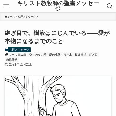
キリスト教牧師の聖書メッセー
ジ
ホーム
礼拝メッセージ
継ぎ目で、樹液はにじんでいる——愛が
本物になるまでのこと
礼拝メッセージ
ローマ書12章
偽りのない愛
愛の成熟
接ぎ木
模倣欲望
継ぎ目
自己矛盾
2021年11月21日