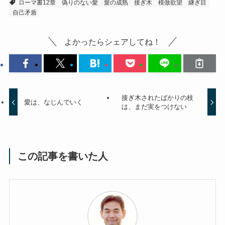
ローマ書12章
偽りのない愛
愛の成熟
接ぎ木
模倣欲望
継ぎ目
自己矛盾
よかったらシェアしてね！
接ぎ木されたばかりの枝
愛は、なじんでいく
は、まだ実をつけない
この記事を書いた人