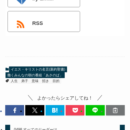
RSS
イエス・キリストの名言(新約聖書)
働くみんなの朝の番組「あさのば」
人生
弟子
意味
招き
目的
よかったらシェアしてね！
0498 すべてのリーダーは