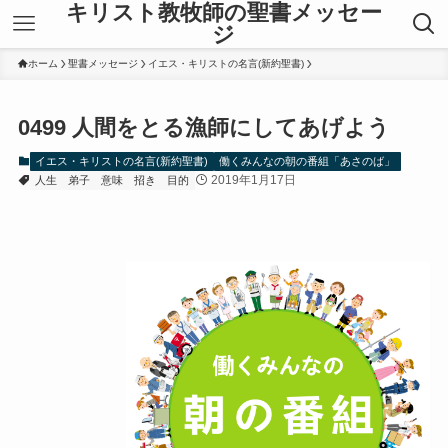
キリスト教牧師の聖書メッセー
ジ
ホーム
聖書メッセージ
イエス・キリストの名言(新約聖書)
0499 人間をとる漁師にしてあげよう
イエス・キリストの名言(新約聖書)
働くみんなの朝の番組「あさのば」
2019年1月17日
人生
弟子
意味
招き
目的