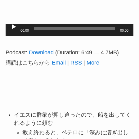
音
00:00
00:00
声
プ
Podcast:
Download
(Duration: 6:49 — 4.7MB)
レ
購読はこちらから
Email
|
RSS
|
More
ー
ヤ
ー
イエスに群衆が押し迫ったので、船を出してく
れるように頼む
教え終わると、ペテロに「深みに漕ぎ出し