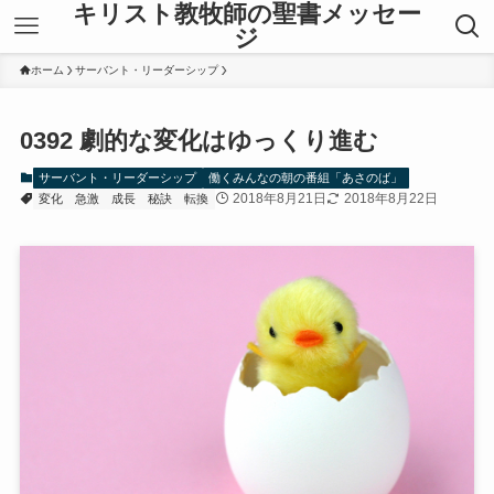
キリスト教牧師の聖書メッセー
ジ
ホーム
サーバント・リーダーシップ
0392 劇的な変化はゆっくり進む
サーバント・リーダーシップ
働くみんなの朝の番組「あさのば」
2018年8月21日
2018年8月22日
変化
急激
成長
秘訣
転換