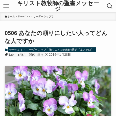
キリスト教牧師の聖書メッセー
ジ
ホーム
サーバント・リーダーシップ
0506 あなたの頼りにしたい人ってどん
な人ですか
サーバント・リーダーシップ
働くみんなの朝の番組「あさのば」
2019年1月28日
助け
心強さ
関係
頼り