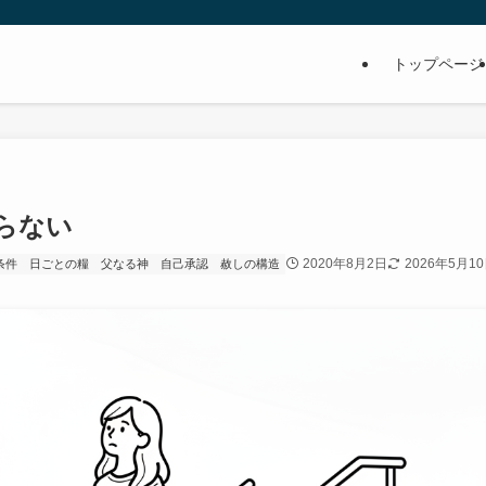
トップページ
らない
2020年8月2日
2026年5月1
条件
日ごとの糧
父なる神
自己承認
赦しの構造