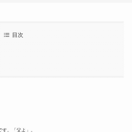
を
使
っ
て
く
目次
だ
さ
い。
です。「父よ」。