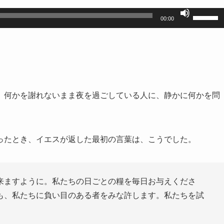
ボ
00:00
リ
ュ
ー
ム
調
、何かを謝れないまま夜を過ごしている人に、静かに何かを問
節
に
は
ったとき、イエスが返した最初の言葉は、こうでした。
上
下
矢
来ますように。私たちの日ごとの糧を毎日お与えくださ
印
も、私たちに負い目のある者をみな許します。私たちを試
キ
ー