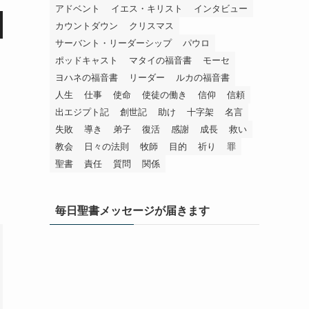
アドベント
イエス・キリスト
インタビュー
カウントダウン
クリスマス
サーバント・リーダーシップ
パウロ
ポッドキャスト
マタイの福音書
モーセ
ヨハネの福音書
リーダー
ルカの福音書
人生
仕事
使命
使徒の働き
信仰
信頼
出エジプト記
創世記
助け
十字架
名言
失敗
導き
弟子
復活
感謝
成長
救い
教会
日々の法則
牧師
目的
祈り
罪
聖書
責任
質問
関係
毎日聖書メッセージが届きます