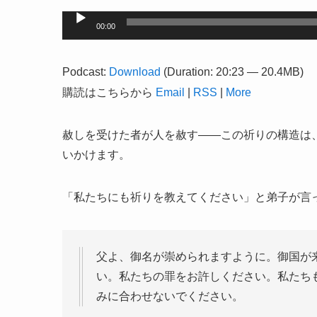
音
00:00
声
プ
Podcast:
Download
(Duration: 20:23 — 20.4MB)
レ
購読はこちらから
Email
|
RSS
|
More
ー
ヤ
赦しを受けた者が人を赦す——この祈りの構造は
ー
いかけます。
「私たちにも祈りを教えてください」と弟子が言
父よ、御名が崇められますように。御国が
い。私たちの罪をお許しください。私たち
みに合わせないでください。