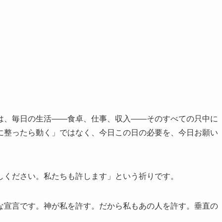
は、毎日の生活——食卓、仕事、収入——そのすべての只中に
に整ったら動く」ではなく、今日この日の必要を、今日お願い
しください。私たちも許します」という祈りです。
な宣言です。神が私を許す。だから私もあの人を許す。垂直の