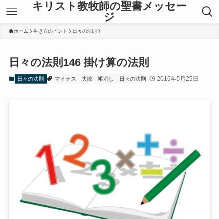
キリスト教牧師の聖書メッセー
ジ
ホーム
生き方のヒント
日々の法則
日々の法則146 掛け算の法則
2016年5月25日
日々の法則
マイナス
失敗
帳消し
日々の法則