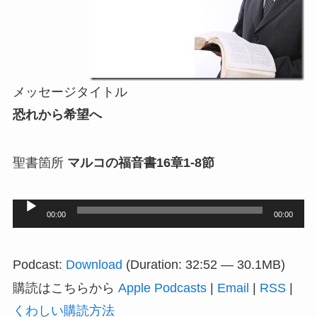
メッセージタイトル
恐れから希望へ
聖書箇所
マルコの福音書16章1-8節
音
00:00
00:00
声
プ
Podcast:
Download
(Duration: 32:52 — 30.1MB)
レ
購読はこちらから
Apple Podcasts
|
Email
|
RSS
|
ー
くわしい購読方法