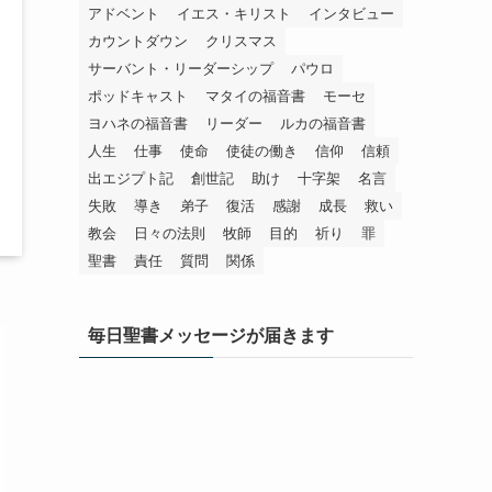
アドベント
イエス・キリスト
インタビュー
カウントダウン
クリスマス
サーバント・リーダーシップ
パウロ
ポッドキャスト
マタイの福音書
モーセ
ヨハネの福音書
リーダー
ルカの福音書
人生
仕事
使命
使徒の働き
信仰
信頼
出エジプト記
創世記
助け
十字架
名言
失敗
導き
弟子
復活
感謝
成長
救い
教会
日々の法則
牧師
目的
祈り
罪
聖書
責任
質問
関係
毎日聖書メッセージが届きます