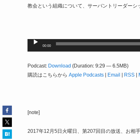
教会という組織について、サーバントリーダーシ
音
00:00
声
プ
Podcast:
Download
(Duration: 9:29 — 6.5MB)
レ
購読はこちらから
Apple Podcasts
|
Email
|
RSS
|
ー
ヤ
ー
[note]
2017年12月5日火曜日、第207回目の放送、お