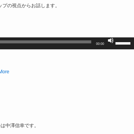
ップの視点からお話します。
ボ
00:00
リ
ュ
ー
More
ム
調
節
に
は
上
下
相手は中澤信幸です。
矢