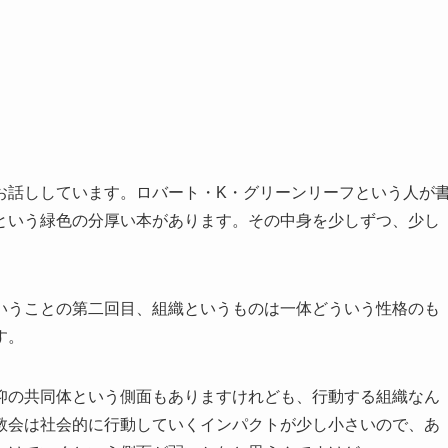
印
キ
ー
を
使
っ
お話ししています。ロバート・K・グリーンリーフという人が
て
という緑色の分厚い本があります。その中身を少しずつ、少し
く
だ
さ
い。
いうことの第二回目、組織というものは一体どういう性格のも
す。
仰の共同体という側面もありますけれども、行動する組織なん
教会は社会的に行動していくインパクトが少し小さいので、あ