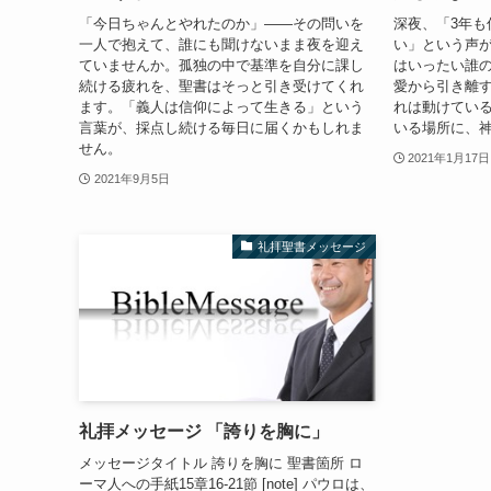
「今日ちゃんとやれたのか」——その問いを
深夜、「3年も
一人で抱えて、誰にも聞けないまま夜を迎え
い」という声
ていませんか。孤独の中で基準を自分に課し
はいったい誰
続ける疲れを、聖書はそっと引き受けてくれ
愛から引き離
ます。「義人は信仰によって生きる」という
れは動けてい
言葉が、採点し続ける毎日に届くかもしれま
いる場所に、
せん。
2021年1月17日
2021年9月5日
礼拝聖書メッセージ
礼拝メッセージ 「誇りを胸に」
メッセージタイトル 誇りを胸に 聖書箇所 ロ
ーマ人への手紙15章16-21節 [note] パウロは、