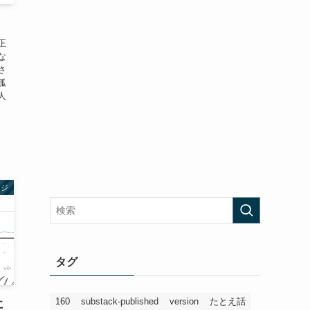
正
な
さ
孤
人
ージ
タグ
160
substack-published
version
たとえ話
に