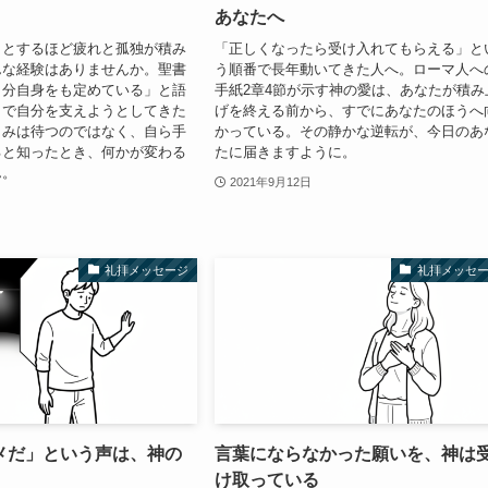
あなたへ
うとするほど疲れと孤独が積み
「正しくなったら受け入れてもらえる」と
んな経験はありませんか。聖書
う順番で長年動いてきた人へ。ローマ人へ
自分自身をも定めている」と語
手紙2章4節が示す神の愛は、あなたが積み
さで自分を支えようとしてきた
げを終える前から、すでにあなたのほうへ
しみは待つのではなく、自ら手
かっている。その静かな逆転が、今日のあ
ると知ったとき、何かが変わる
たに届きますように。
ん。
2021年9月12日
礼拝メッセージ
礼拝メッセ
メだ」という声は、神の
言葉にならなかった願いを、神は
け取っている