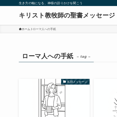
生き方の軸になる、神様の語りかけを聞こう
キリスト教牧師の聖書メッセージ
ホーム
ローマ人への手紙
ローマ人への手紙
– tag –
礼拝メッセージ