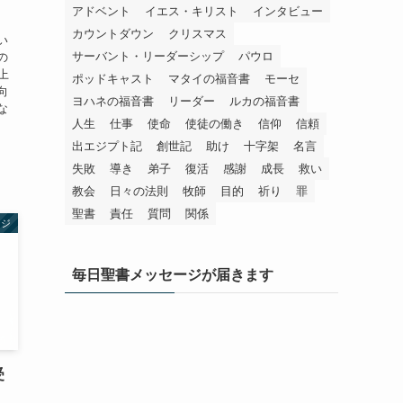
アドベント
イエス・キリスト
インタビュー
カウントダウン
クリスマス
い
サーバント・リーダーシップ
パウロ
の
上
ポッドキャスト
マタイの福音書
モーセ
向
ヨハネの福音書
リーダー
ルカの福音書
な
人生
仕事
使命
使徒の働き
信仰
信頼
出エジプト記
創世記
助け
十字架
名言
失敗
導き
弟子
復活
感謝
成長
救い
教会
日々の法則
牧師
目的
祈り
罪
聖書
責任
質問
関係
ージ
毎日聖書メッセージが届きます
受