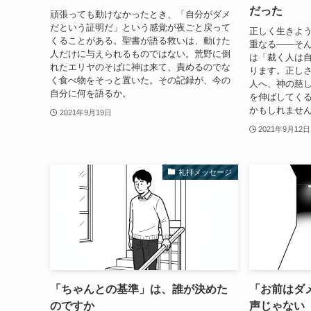
だった
頑張っても動けなかったとき、「自分がダメ
だという証明だ」という感覚が夜ごと戻って
正しく生きよ
くることがある。聖書が語る救いは、動けた
重なる——そ
人だけに与えられるものではない。荒野に倒
は「裁く人は
れたエリヤのそばに神は来て、責めるのでな
ります。正し
く食べ物をそっと置いた。その記録が、今の
人へ、神の慈
自分に何を語るか。
を伸ばしてく
かもしれませ
2021年9月19日
2021年9月12日
礼拝メッセージ
「ちゃんとの基準」は、誰が決めた
「お前はダ
のですか
声じゃない