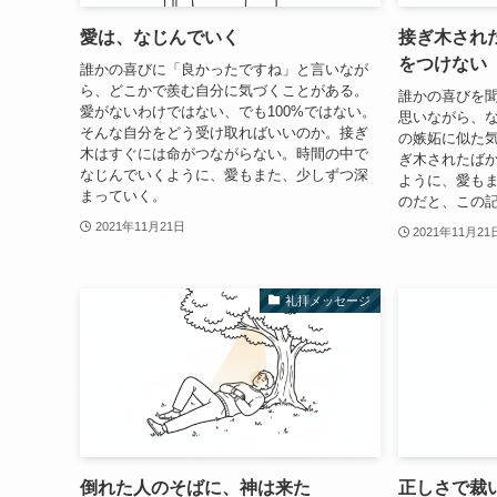
愛は、なじんでいく
接ぎ木され
をつけない
誰かの喜びに「良かったですね」と言いなが
ら、どこかで羨む自分に気づくことがある。
誰かの喜びを
愛がないわけではない、でも100%ではない。
思いながら、
そんな自分をどう受け取ればいいのか。接ぎ
の嫉妬に似た
木はすぐには命がつながらない。時間の中で
ぎ木されたば
なじんでいくように、愛もまた、少しずつ深
ように、愛も
まっていく。
のだと、この
2021年11月21日
2021年11月21
礼拝メッセージ
倒れた人のそばに、神は来た
正しさで裁