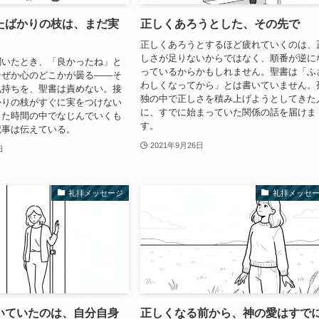
たばかりの枝は、まだ実
正しくあろうとした、その先で
正しくあろうとするほど疲れていくのは、
しさが足りないからではなく、順番が逆に
聞いたとき、「良かったね」と
っているからかもしれません。聖書は「ふ
なぜか心のどこかが曇る——そ
わしくなってから」とは書いていません。
気持ちを、聖書は責めない。接
独の中で正しさを積み上げようとしてきた
かりの枝がすぐに実をつけない
に、すでに始まっていた関係の話を届けま
また時間の中でなじんでいくも
す。
記事は伝えている。
2021年9月26日
日
礼拝メッセージ
礼拝メッセ
いていたのは、自分自身
正しくなる前から、神の愛はすで