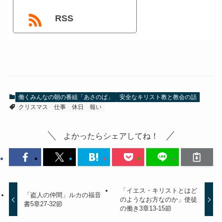
RSS
働くみんなの朝の番組「あさのば」
安全なキリスト教と教会の話
クリスマス
仕事
休日
報い
よかったらシェアしてね！
「イエス・キリストとはど
「盗人の仲間」ルカの福音
のようなお方なのか」使徒
書5章27-32節
の働き3章13-15節