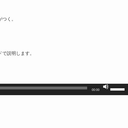
がつく。
ドで説明します。
ボ
00:00
リ
ュ
ー
ム
調