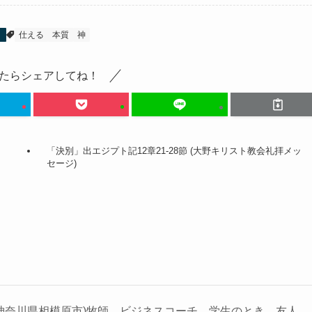
」
仕える
本質
神
たらシェアしてね！
「決別」出エジプト記12章21-28節 (大野キリスト教会礼拝メッ
セージ)
神奈川県相模原市)牧師、ビジネスコーチ。学生のとき、友人