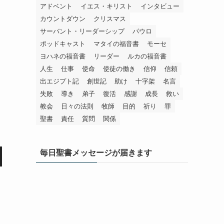
アドベント
イエス・キリスト
インタビュー
カウントダウン
クリスマス
サーバント・リーダーシップ
パウロ
ポッドキャスト
マタイの福音書
モーセ
ヨハネの福音書
リーダー
ルカの福音書
人生
仕事
使命
使徒の働き
信仰
信頼
出エジプト記
創世記
助け
十字架
名言
失敗
導き
弟子
復活
感謝
成長
救い
教会
日々の法則
牧師
目的
祈り
罪
聖書
責任
質問
関係
毎日聖書メッセージが届きます