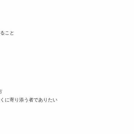
節
に
は
ること
上
下
矢
印
キ
ー
を
方
使
くに寄り添う者でありたい
っ
て
く
だ
さ