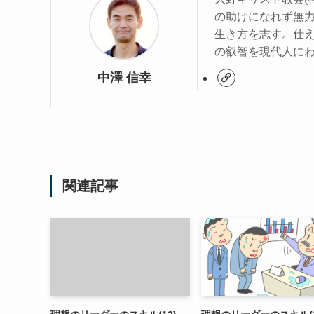
の助けになれず無
生き方を志す。仕
の叡智を現代人に
中澤 信幸
関連記事