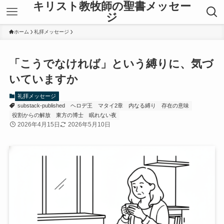
キリスト教牧師の聖書メッセー
ジ
ホーム
礼拝メッセージ
「こうでなければ」という縛りに、気づ
いていますか
礼拝メッセージ
substack-published
ヘロデ王
マタイ2章
内なる縛り
存在の意味
役割からの解放
東方の博士
眠れない夜
2026年4月15日
2026年5月10日