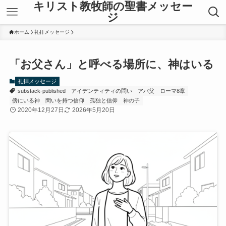
キリスト教牧師の聖書メッセー
ジ
ホーム
礼拝メッセージ
「お父さん」と呼べる場所に、神はいる
礼拝メッセージ
substack-published
アイデンティティの問い
アバ父
ローマ8章
傍にいる神
問いを持つ信仰
孤独と信仰
神の子
2020年12月27日
2026年5月20日