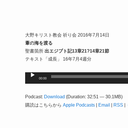
大野キリスト教会 祈り会 2016年7月14日
葦の海を渡る
聖書箇所
出エジプト記13章21?14章21節
テキスト「成長」 16年7月4週分
音
00:00
声
プ
Podcast:
Download
(Duration: 32:51 — 30.1MB)
レ
購読はこちらから
Apple Podcasts
|
Email
|
RSS
|
ー
ヤ
ー