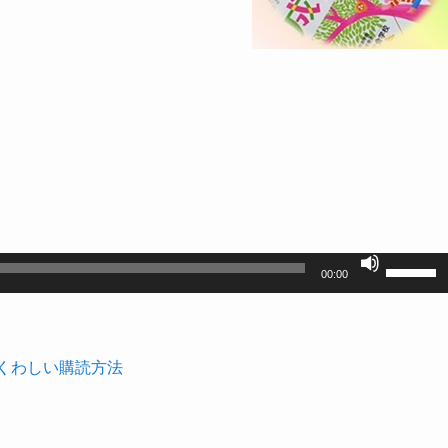
ボ
00:00
リ
ュ
ー
くわしい購読方法
ム
調
節