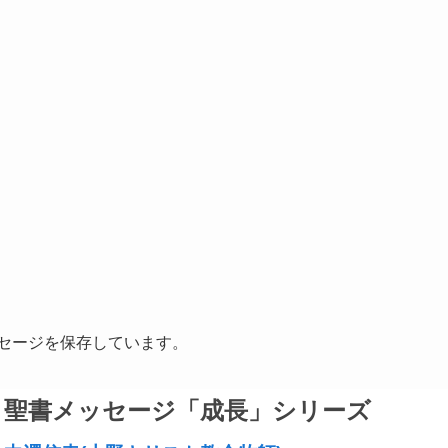
に
は
上
下
矢
印
キ
ー
を
使
っ
て
メッセージを保存しています。
く
だ
聖書メッセージ「成長」シリーズ
さ
い。