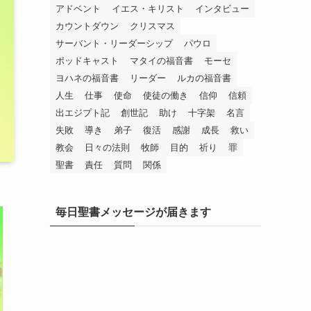
アドベント
イエス・キリスト
インタビュー
カウントダウン
クリスマス
サーバント・リーダーシップ
パウロ
ポッドキャスト
マタイの福音書
モーセ
ヨハネの福音書
リーダー
ルカの福音書
人生
仕事
使命
使徒の働き
信仰
信頼
出エジプト記
創世記
助け
十字架
名言
失敗
導き
弟子
復活
感謝
成長
救い
教会
日々の法則
牧師
目的
祈り
罪
聖書
責任
質問
関係
毎日聖書メッセージが届きます