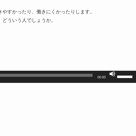
きやすかったり、働きにくかったりします。
、どういう人でしょうか。
ボ
00:00
リ
ュ
ー
ム
調
節
に