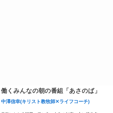
は
上
下
矢
印
キ
ー
を
使
っ
て
く
働くみんなの朝の番組「あさのば」
だ
さ
中澤信幸(キリスト教牧師✕ライフコーチ)
い。