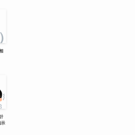
相
計
指示