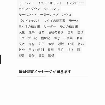
アドベント
イエス・キリスト
インタビュー
カウントダウン
クリスマス
サーバント・リーダーシップ
パウロ
ポッドキャスト
マタイの福音書
モーセ
ヨハネの福音書
リーダー
ルカの福音書
人生
仕事
使命
使徒の働き
信仰
信頼
出エジプト記
創世記
助け
十字架
名言
失敗
導き
弟子
復活
感謝
成長
救い
教会
日々の法則
牧師
目的
祈り
罪
聖書
責任
質問
関係
毎日聖書メッセージが届きます