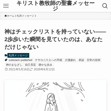
キリスト教牧師の聖書メッセー
ジ
ホーム
礼拝メッセージ
神はチェックリストを持っていない——
2歩歩いた瞬間を見ていたのは、あなた
だけじゃない
礼拝メッセージ
substack-published
テサロニケ人への手紙
介護疲れ
承認
日常の信仰
神のまなざし
自己否定
静かな歩み
2021年5月16日
2026年6月12日